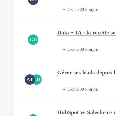
Около 30 минути
Data + IA : la recette s
GD
Около 30 минути
Gérer ses leads depuis l
AT
GD
Около 30 минути
HubSpot vs Salesforce 