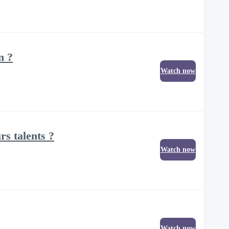
n ?
Watch now
rs talents ?
Watch now
Watch now