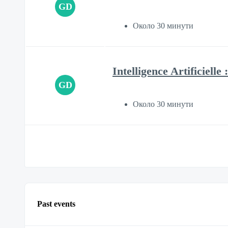
GD
Около 30 минути
Intelligence Artificiell
GD
Около 30 минути
Past events