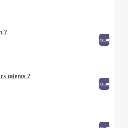
n ?
Se nu
rs talents ?
Se nu
Se nu