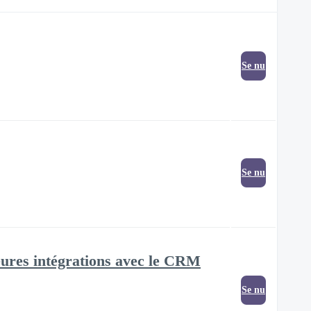
Se nu
Se nu
leures intégrations avec le CRM
Se nu