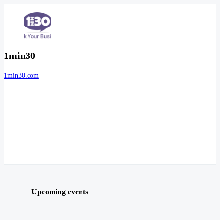
1min30
1min30.com
Upcoming events