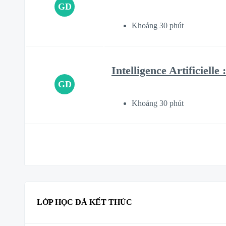
GD
Khoảng 30 phút
Intelligence Artificiell
GD
Khoảng 30 phút
LỚP HỌC ĐÃ KẾT THÚC