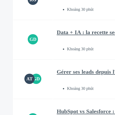
Khoảng 30 phút
Data + IA : la recette s
GD
Khoảng 30 phút
Gérer ses leads depuis l
AT
GD
Khoảng 30 phút
HubSpot vs Salesforce 