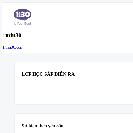
1min30
1min30.com
LỚP HỌC SẮP DIỄN RA
Sự kiện theo yêu cầu