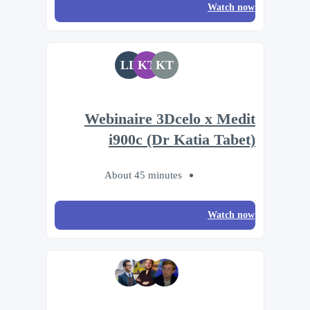
Watch now
LL
KT
KT
Webinaire 3Dcelo x Medit
i900c (Dr Katia Tabet)
About 45 minutes
Watch now