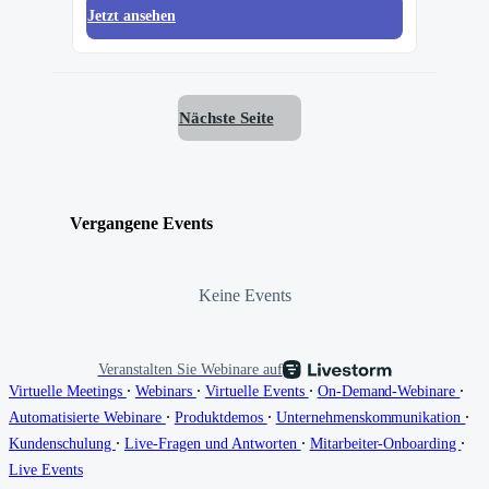
Jetzt ansehen
Nächste Seite
Vergangene Events
Keine Events
Veranstalten Sie Webinare auf
∙
∙
∙
∙
Virtuelle Meetings
Webinars
Virtuelle Events
On-Demand-Webinare
∙
∙
∙
Automatisierte Webinare
Produktdemos
Unternehmenskommunikation
∙
∙
∙
Kundenschulung
Live-Fragen und Antworten
Mitarbeiter-Onboarding
Live Events