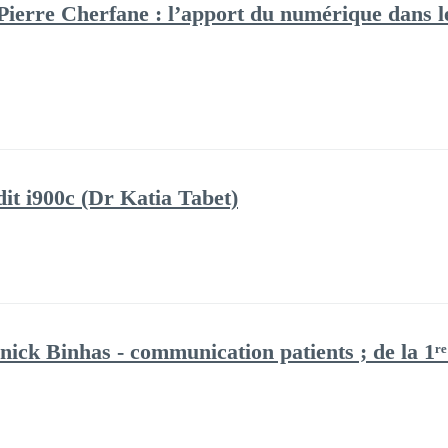
ierre Cherfane : l’apport du numérique dans le
it i900c (Dr Katia Tabet)
ick Binhas - communication patients ; de la 1ʳᵉ