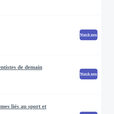
Watch now
dentistes de demain
Watch now
mes liés au sport et