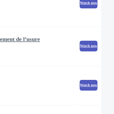
Watch now
tement de l’usure
Watch now
Watch now