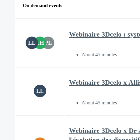
On demand events
Webinaire 3Dcelo : syst
LL
LH
PL
About 45 minutes
Webinaire 3Dcelo x Allis
LL
About 45 minutes
Webinaire 3Dcelo x Dr A
l'évolution des dispositi