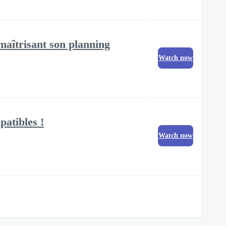
maîtrisant son planning
Watch now
patibles !
Watch now