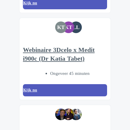
Kijk nu
KT
KT
LL
Webinaire 3Dcelo x Medit
i900c (Dr Katia Tabet)
Ongeveer 45 minuten
Kijk nu