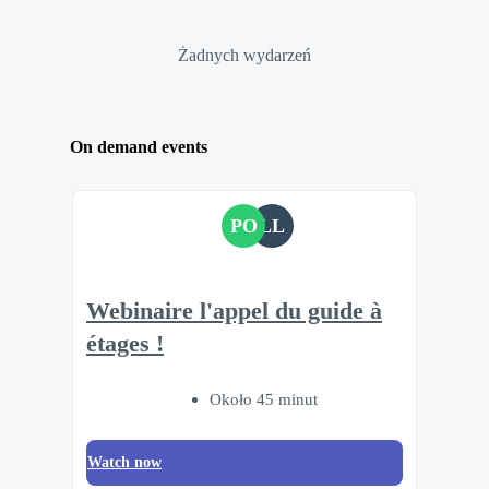
Żadnych wydarzeń
On demand events
PO
LL
Webinaire l'appel du guide à
étages !
Około 45 minut
Watch now