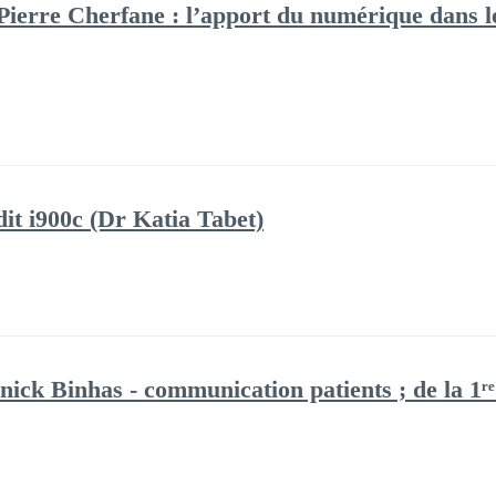
ierre Cherfane : l’apport du numérique dans le
it i900c (Dr Katia Tabet)
ick Binhas - communication patients ; de la 1ʳᵉ