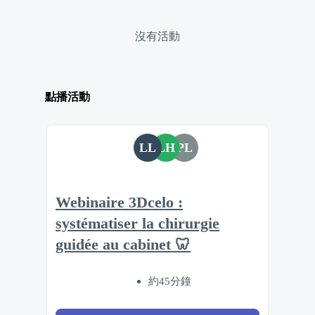
沒有活動
點播活動
LL
LH
PL
Webinaire 3Dcelo :
systématiser la chirurgie
guidée au cabinet 🦷
約45分鐘