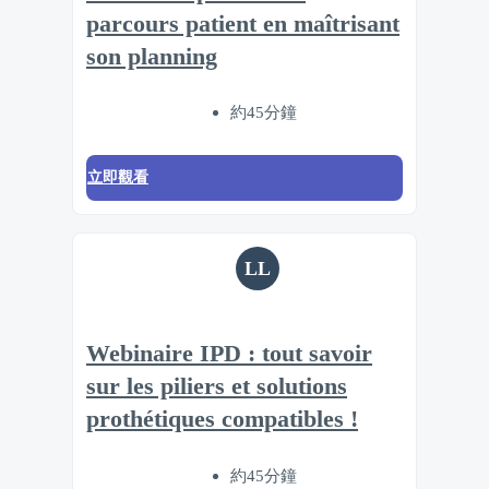
parcours patient en maîtrisant
son planning
約45分鐘
立即觀看
LL
Webinaire IPD : tout savoir
sur les piliers et solutions
prothétiques compatibles !
約45分鐘