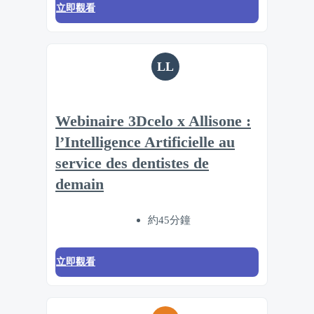
立即觀看
LL
Webinaire 3Dcelo x Allisone :
l’Intelligence Artificielle au
service des dentistes de
demain
約45分鐘
立即觀看