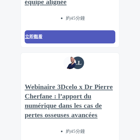
équipe alignée
約45分鐘
立即觀看
LL
Webinaire 3Dcelo x Dr Pierre
Cherfane : l’apport du
numérique dans les cas de
pertes osseuses avancées
約45分鐘