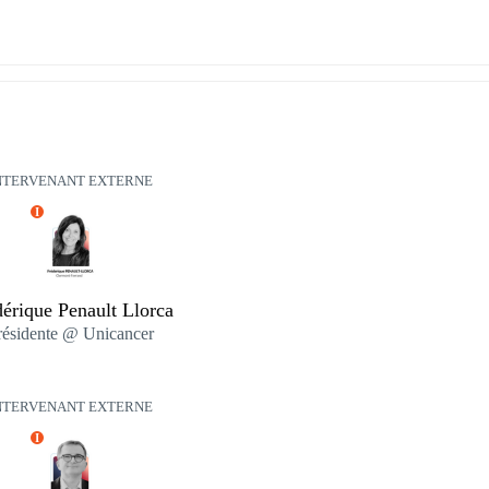
NTERVENANT EXTERNE
I
érique Penault Llorca
résidente @ Unicancer
NTERVENANT EXTERNE
I