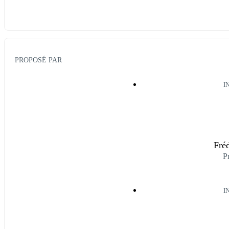
PROPOSÉ PAR
I
Fréd
P
I