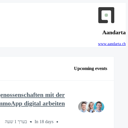
Aandarta
www.aandarta.ch
Upcoming events
nossenschaften mit der
mmoApp digital arbeiten
בערך 1 שעה
In 18 days