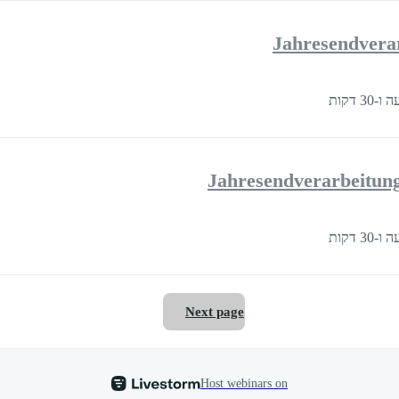
Jahresendvera
Jahresendverarbeitun
Next page
Host webinars on