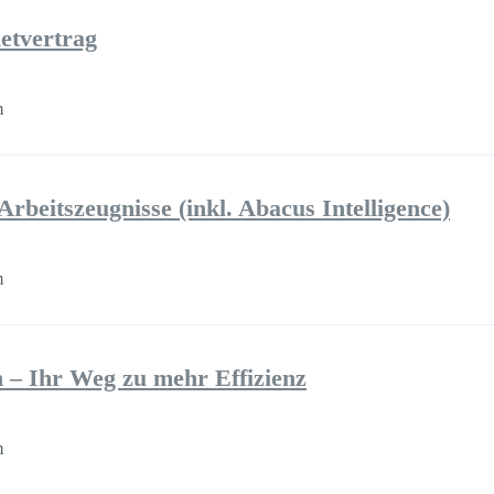
ietvertrag
m
rbeitszeugnisse (inkl. Abacus Intelligence)
m
– Ihr Weg zu mehr Effizienz
m