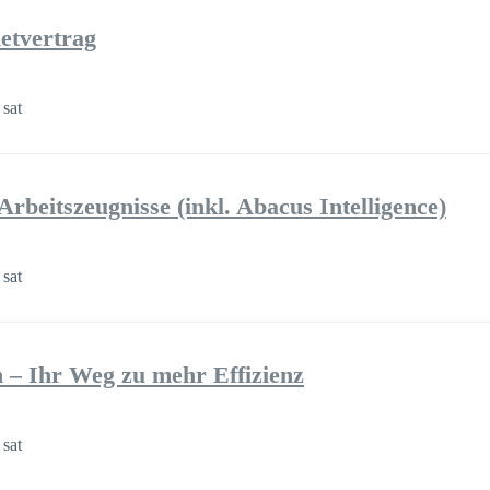
ietvertrag
 sat
rbeitszeugnisse (inkl. Abacus Intelligence)
 sat
– Ihr Weg zu mehr Effizienz
 sat