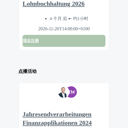
Lohnbuchhaltung 2026
4 个月 后
约1小时
2026-11-26T14:00:00+0100
现在注册
点播活动
RW
Jahresendverarbeitungen
Finanzapplikationen 2024