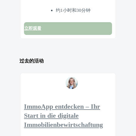
约1小时和30分钟
立即观看
过去的活动
ImmoApp entdecken – Ihr
Start in die digitale
Immobilienbewirtschaftung