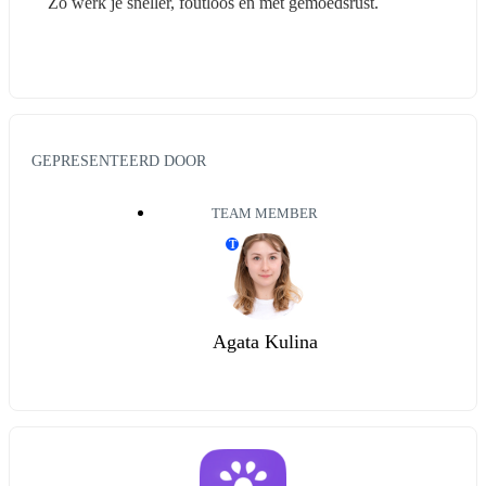
Zo werk je sneller, foutloos én met gemoedsrust.
GEPRESENTEERD DOOR
TEAM MEMBER
T
Agata Kulina