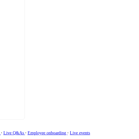
∙
∙
∙
g
Live Q&As
Employee onboarding
Live events