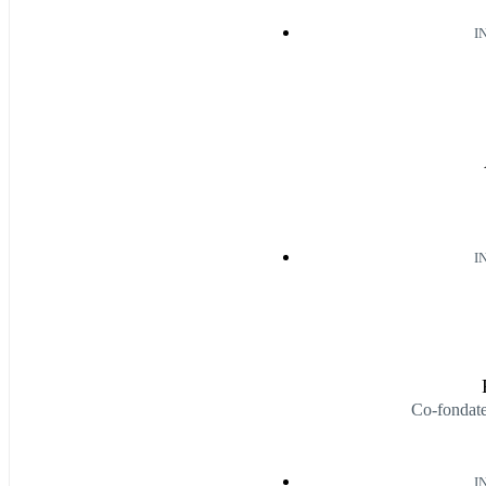
I
I
Co-fondat
I