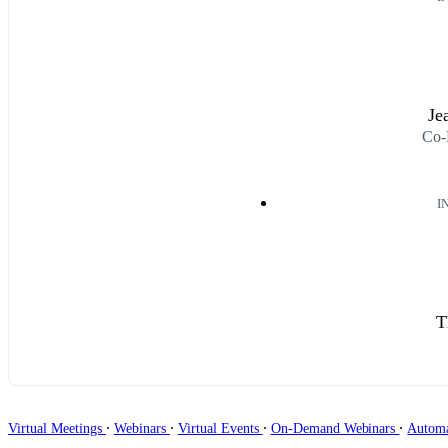
Je
Co-
I
T
∙
∙
∙
∙
Virtual Meetings
Webinars
Virtual Events
On-Demand Webinars
Autom