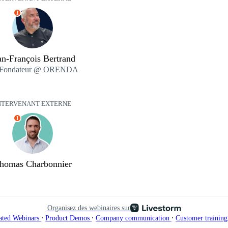
I
an-François Bertrand
Fondateur @ ORENDA
NTERVENANT EXTERNE
I
homas Charbonnier
Organisez des webinaires sur
∙
∙
∙
ated Webinars
Product Demos
Company communication
Customer trainin