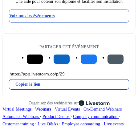
Une aide pour obtenir son diplôme et faciliter son installation
Voir tous les événements
PARTAGER CET ÉVÉNEMENT
Copier le lien
Organisez des webinaires sur
∙
∙
∙
∙
Virtual Meetings
Webinars
Virtual Events
On-Demand Webinars
∙
∙
∙
Automated Webinars
Product Demos
Company communication
∙
∙
∙
Customer training
Live Q&As
Employee onboarding
Live events