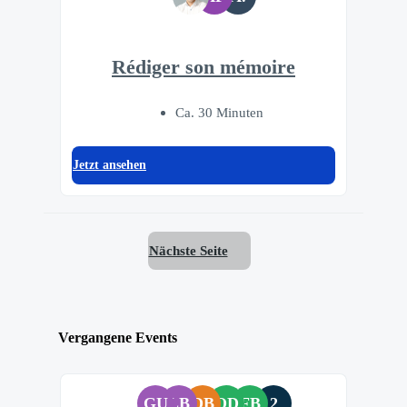
Rédiger son mémoire
Ca. 30 Minuten
Jetzt ansehen
Nächste Seite
Vergangene Events
GU
LB
DB
OD
FB
2