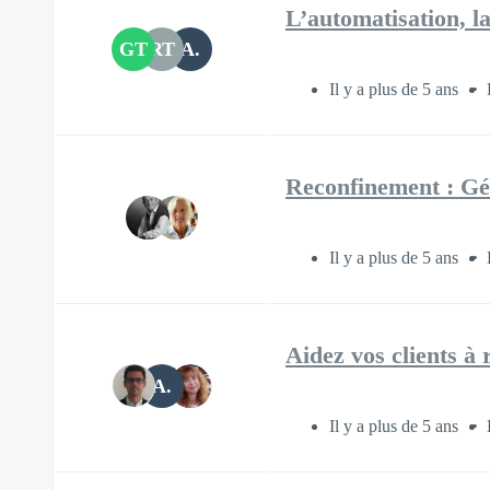
L’automatisation, la
GT
RT
A.
Il y a plus de 5 ans
Reconfinement : Gére
Il y a plus de 5 ans
Aidez vos clients à 
A.
Il y a plus de 5 ans