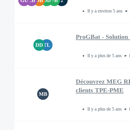
GU
LB
DB
OD
FB
2
Il y a environ 5 ans
ProGBat - Solution 
DD
TL
Il y a plus de 5 ans
Découvrez MEG RH, 
clients TPE-PME
MB
Il y a plus de 5 ans