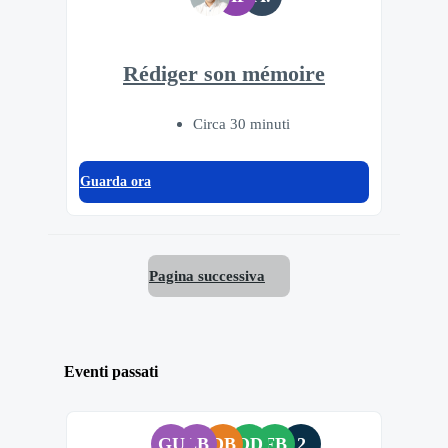
Rédiger son mémoire
Circa 30 minuti
Guarda ora
Pagina successiva
Eventi passati
GU
LB
DB
OD
FB
2