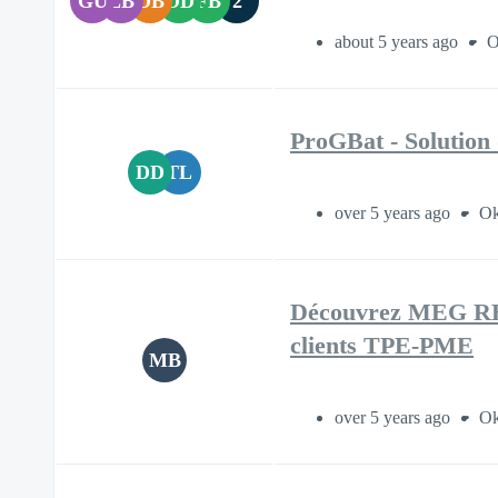
GU
LB
DB
OD
FB
2
about 5 years ago
O
ProGBat - Solution 
DD
TL
over 5 years ago
Ok
Découvrez MEG RH, 
clients TPE-PME
MB
over 5 years ago
Ok