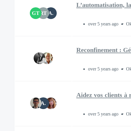
L’automatisation, la
GT
RT
A.
over 5 years ago
Ok
Reconfinement : Gére
over 5 years ago
Ok
Aidez vos clients à 
A.
over 5 years ago
Ok