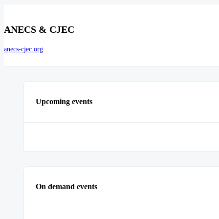
ANECS & CJEC
anecs-cjec.org
Upcoming events
On demand events