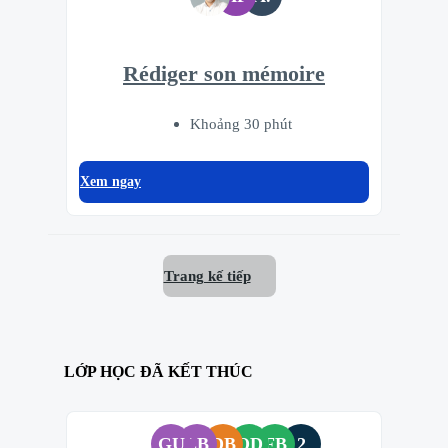
Rédiger son mémoire
Khoảng 30 phút
Xem ngay
Trang kế tiếp
LỚP HỌC ĐÃ KẾT THÚC
GU
LB
DB
OD
FB
2