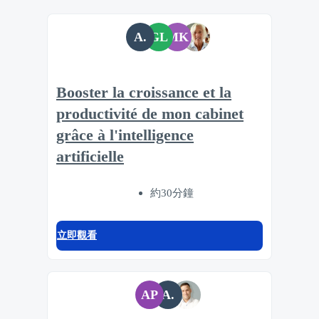
A.
GL
MK
Booster la croissance et la
productivité de mon cabinet
grâce à l'intelligence
artificielle
約30分鐘
立即觀看
AP
A.