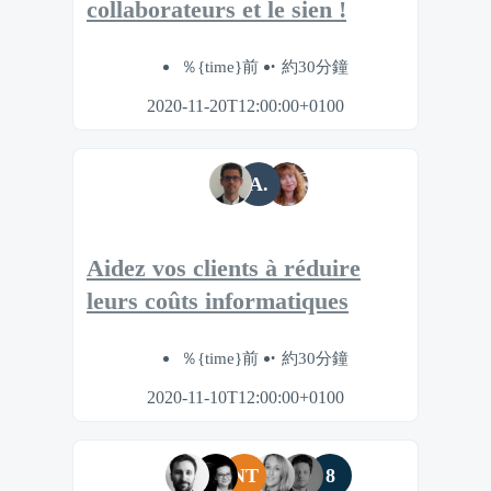
collaborateurs et le sien !
％{time}前
約30分鐘
2020-11-20T12:00:00+0100
A.
Aidez vos clients à réduire
leurs coûts informatiques
％{time}前
約30分鐘
2020-11-10T12:00:00+0100
NT
8