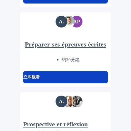
A.
AP
Préparer ses épreuves écrites
約30分鐘
立即觀看
A.
Prospective et réflexion