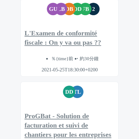
GU
LB
DB
OD
FB
2
L'Examen de conformité
fiscale : On y va ou pas ??
％{time}前
約30分鐘
2021-05-25T18:30:00+0200
DD
TL
ProGBat - Solution de
facturation et suivi de
chantiers pour les entreprises