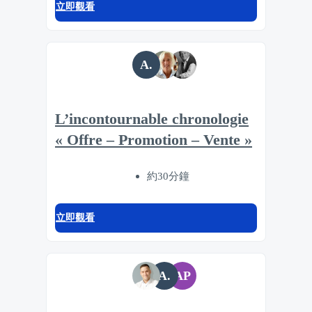
立即觀看
A.
L’incontournable chronologie
« Offre – Promotion – Vente »
約30分鐘
立即觀看
A.
AP