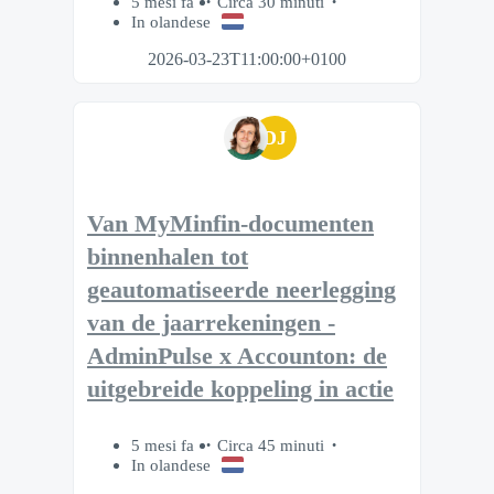
5 mesi fa
Circa 30 minuti
In olandese
2026-03-23T11:00:00+0100
DJ
Van MyMinfin-documenten
binnenhalen tot
geautomatiseerde neerlegging
van de jaarrekeningen -
AdminPulse x Accounton: de
uitgebreide koppeling in actie
5 mesi fa
Circa 45 minuti
In olandese