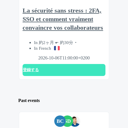
La sécurité sans stress : 2FA,
SSO et comment vraiment
convaincre vos collaborateurs
In 約2ヶ月
約30分
In French
2026-10-06T11:00:00+0200
登録する
Past events
BC
SD