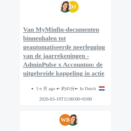
DJ
Van MyMinfin-documenten
binnenhalen tot
geautomatiseerde neerlegging
van de jaarrekeningen -
AdminPulse x Accounton: de
uitgebreide koppeling in actie
5ヶ月 ago
約45分
In Dutch
2026-03-19T11:00:00+0100
WB