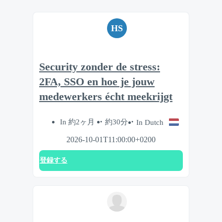
HS
Security zonder de stress:
2FA, SSO en hoe je jouw
medewerkers écht meekrijgt
In 約2ヶ月
約30分
In Dutch
2026-10-01T11:00:00+0200
登録する