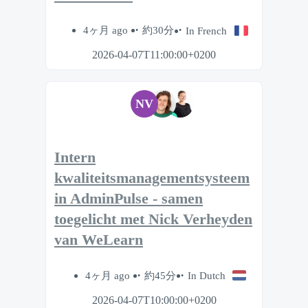
4ヶ月 ago
約30分
In French
2026-04-07T11:00:00+0200
NV
Intern
kwaliteitsmanagementsysteem
in AdminPulse - samen
toegelicht met Nick Verheyden
van WeLearn
4ヶ月 ago
約45分
In Dutch
2026-04-07T10:00:00+0200