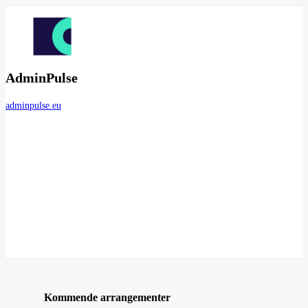
AdminPulse
adminpulse.eu
Kommende arrangementer