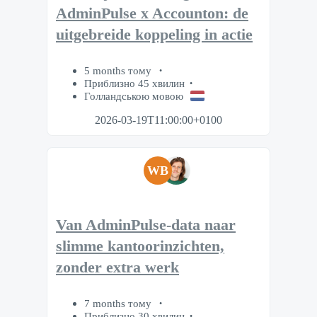
AdminPulse x Accounton: de
uitgebreide koppeling in actie
5 months тому
Приблизно 45 хвилин
Голландською мовою
2026-03-19T11:00:00+0100
WB
Van AdminPulse-data naar
slimme kantoorinzichten,
zonder extra werk
7 months тому
Приблизно 30 хвилин