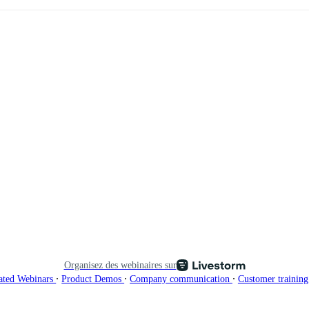
Organisez des webinaires sur
∙
∙
∙
ated Webinars
Product Demos
Company communication
Customer trainin