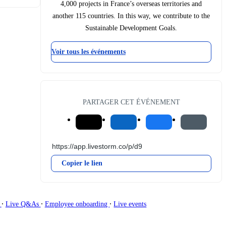
4,000 projects in France’s overseas territories and
another 115 countries. In this way, we contribute to the
Sustainable Development Goals.
Voir tous les événements
PARTAGER CET ÉVÉNEMENT
Copier le lien
∙
∙
∙
g
Live Q&As
Employee onboarding
Live events