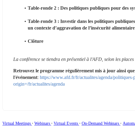
Table-ronde 2 : Des politiques publiques pour des systè
Table-ronde 3 : Investir dans les politiques publiques 
un contexte d’aggravation de l’insécurité alimentaire
Clôture
La conférence se tiendra en présentiel à l'AFD, selon les places 
Retrouvez le programme régulièrement mis à jour ainsi que le
l'événement
: 
https://www.afd.fr/fr/actualites/agenda/politiques-
origin=/fr/actualites/agenda
∙
∙
∙
∙
Virtual Meetings
Webinars
Virtual Events
On-Demand Webinars
Autom