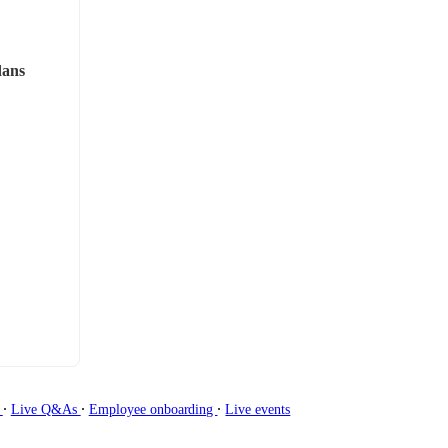
ans 
∙
∙
∙
g
Live Q&As
Employee onboarding
Live events