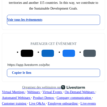
territories and another 115 countries. In this way, we contribute to
the Sustainable Development Goals.
Voir tous les événements
PARTAGER CET ÉVÉNEMENT
Copier le lien
Organisez des webinaires sur
∙
∙
∙
∙
Virtual Meetings
Webinars
Virtual Events
On-Demand Webinars
∙
∙
∙
Automated Webinars
Product Demos
Company communication
∙
∙
∙
Customer training
Live Q&As
Employee onboarding
Live events