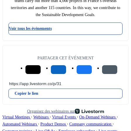
teams carry out more than 4,000 projects in France’s overseas
territories and another 115 countries. In this way, we contribute to
the Sustainable Development Goals.
Voir tous les événements
PARTAGER CET ÉVÉNEMENT
Copier le lien
Organisez des webinaires sur
∙
∙
∙
∙
Virtual Meetings
Webinars
Virtual Events
On-Demand Webinars
∙
∙
∙
Automated Webinars
Product Demos
Company communication
∙
∙
∙