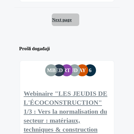
Next page
Prošli događaji
MB
ED
RT
JD
AY
6
Webinaire "LES JEUDIS DE
L'ÉCOCONSTRUCTION"
1/3 : Vers la normalisation du
secteur : matériaux,
techniques & construction