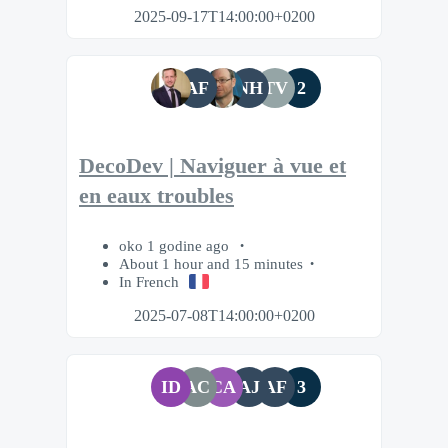
2025-09-17T14:00:00+0200
AF
NH
TV
2
DecoDev | Naviguer à vue et
en eaux troubles
oko 1 godine ago
About 1 hour and 15 minutes
In French
2025-07-08T14:00:00+0200
ID
AC
CA
AJ
AF
3