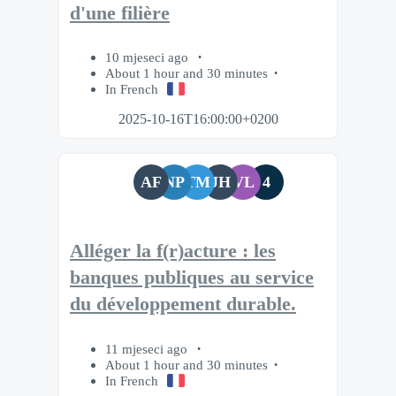
d'une filière
10 mjeseci ago
About 1 hour and 30 minutes
In French
2025-10-16T16:00:00+0200
AF
NP
TM
JH
VL
4
Alléger la f(r)acture : les
banques publiques au service
du développement durable.
11 mjeseci ago
About 1 hour and 30 minutes
In French