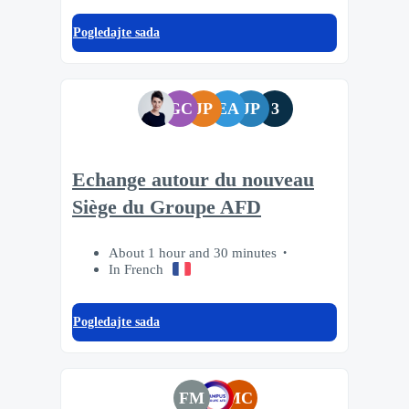
Pogledajte sada
GC
JP
EA
JP
3
Echange autour du nouveau
Siège du Groupe AFD
About 1 hour and 30 minutes
In French
Pogledajte sada
FM
MC