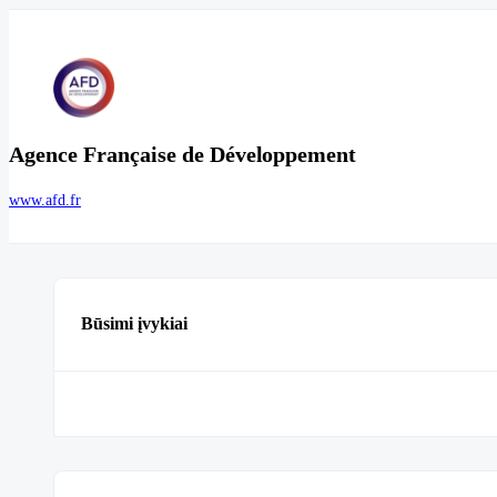
Agence Française de Développement
www.afd.fr
Būsimi įvykiai