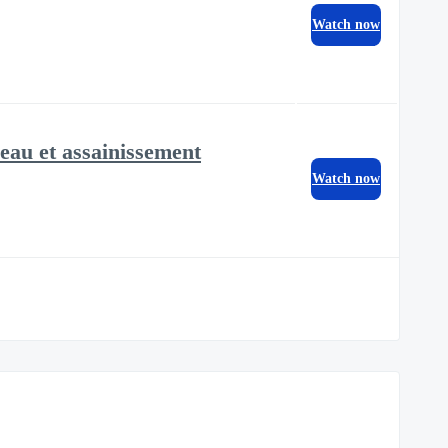
Watch now
au et assainissement
Watch now