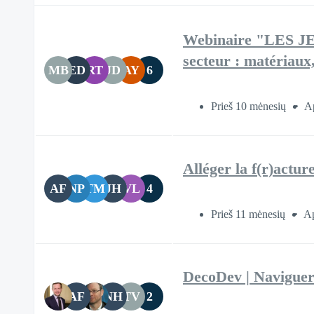
Webinaire "LES J
secteur : matériaux,
MB
ED
RT
JD
AY
6
Prieš 10 mėnesių
Ap
Alléger la f(r)actu
AF
NP
TM
JH
VL
4
Prieš 11 mėnesių
Ap
DecoDev | Naviguer 
AF
NH
TV
2