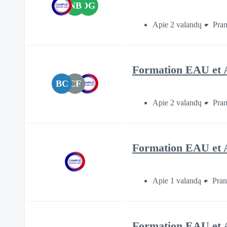
NB
OG
Apie 2 valandų
Pran
Formation EAU et 
BC
CF
Apie 2 valandų
Pran
Formation EAU et 
Apie 1 valandą
Pran
Formation EAU et