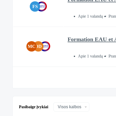
FS
Apie 1 valandą
Pran
Formation EAU et A
MC
DD
Apie 1 valandą
Pran
Pasibaige įvykiai