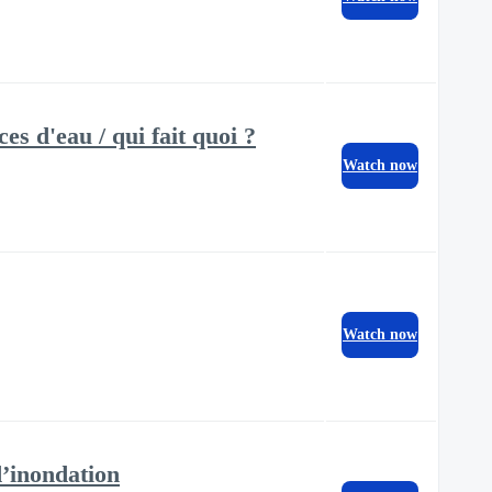
 d'eau / qui fait quoi ?
Watch now
Watch now
’inondation