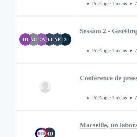
Prieš apie 1 metus
A
Session 2 - Geo4Im
ID
AC
CA
AJ
AF
3
Prieš apie 1 metus
A
Conférence de pres
Prieš apie 1 metus
A
Marseille, un labora
ND