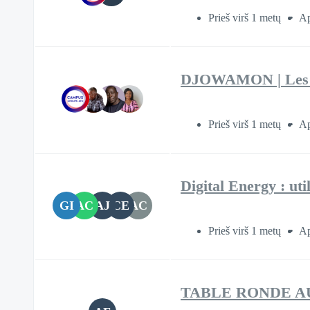
Prieš virš 1 metų
Ap
DJOWAMON | Les banq
Prieš virš 1 metų
Ap
Digital Energy : uti
GI
AC
AJ
CE
AC
Prieš virš 1 metų
Ap
TABLE RONDE A