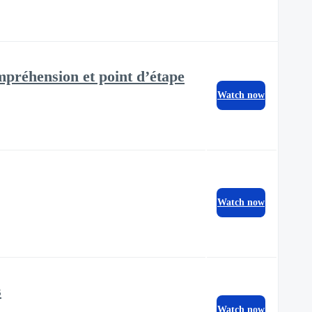
préhension et point d’étape
Watch now
Watch now
s
Watch now