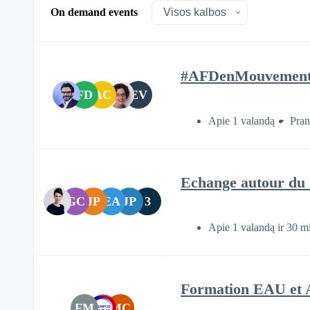
On demand events
#AFDenMouvement - 
FD
AC
EV
Apie 1 valandą
Pran
Echange autour du
GC
JP
EA
JP
3
Apie 1 valandą ir 30 m
Formation EAU et 
FM
MC