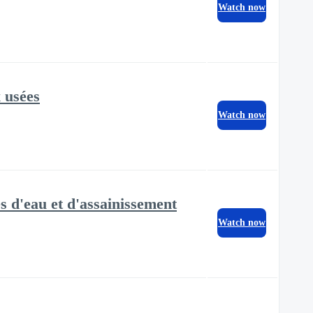
Watch now
 usées
Watch now
d'eau et d'assainissement
Watch now