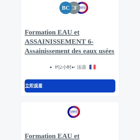
BC
CF
Formation EAU et
ASSAINISSEMENT 6-
Assainissement des eaux usées
约2小时
法语
立即观看
Formation EAU et