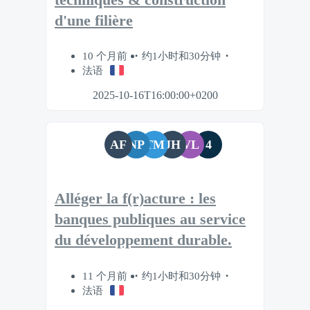
d'une filière
10 个月前
约1小时和30分钟
法语
2025-10-16T16:00:00+0200
AF
NP
TM
JH
VL
4
Alléger la f(r)acture : les
banques publiques au service
du développement durable.
11 个月前
约1小时和30分钟
法语