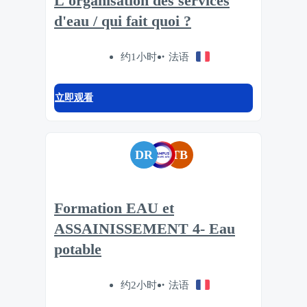
L'organisation des services
d'eau / qui fait quoi ?
约1小时
法语
立即观看
DR
TB
Formation EAU et
ASSAINISSEMENT 4- Eau
potable
约2小时
法语