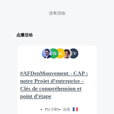
没有活动
点播活动
FD
AC
EV
#AFDenMouvement - CAP :
notre Projet d’entreprise –
Clés de compréhension et
point d’étape
约1小时
法语