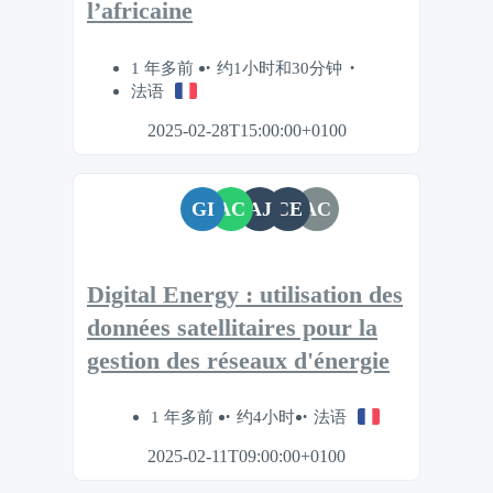
l’africaine
1 年多前
约1小时和30分钟
法语
2025-02-28T15:00:00+0100
GI
AC
AJ
CE
AC
Digital Energy : utilisation des
données satellitaires pour la
gestion des réseaux d'énergie
1 年多前
约4小时
法语
2025-02-11T09:00:00+0100