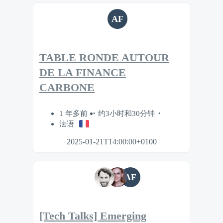
AF
TABLE RONDE AUTOUR
DE LA FINANCE
CARBONE
1 年多前
约3小时和30分钟
法语
2025-01-21T14:00:00+0100
AF
[Tech Talks] Emerging