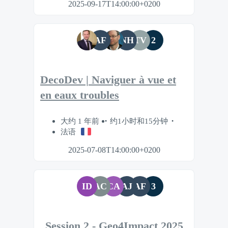
2025-09-17T14:00:00+0200
AF
NH
TV
2
DecoDev | Naviguer à vue et
en eaux troubles
大约 1 年前
约1小时和15分钟
法语
2025-07-08T14:00:00+0200
ID
AC
CA
AJ
AF
3
Session 2 - Geo4Impact 2025