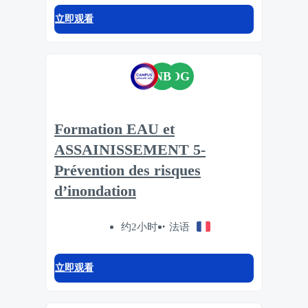
立即观看
NB
OG
Formation EAU et
ASSAINISSEMENT 5-
Prévention des risques
d’inondation
约2小时
法语
立即观看