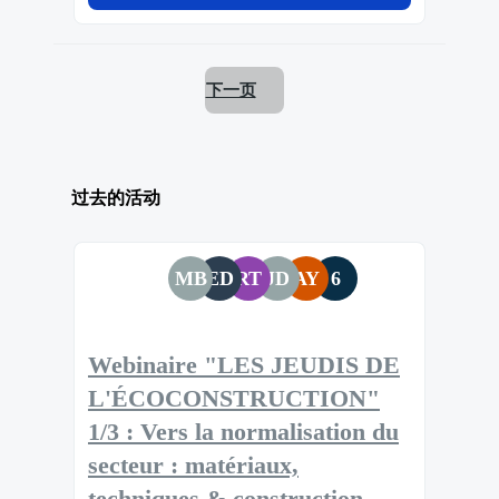
下一页
过去的活动
MB
ED
RT
JD
AY
6
Webinaire "LES JEUDIS DE
L'ÉCOCONSTRUCTION"
1/3 : Vers la normalisation du
secteur : matériaux,
techniques & construction