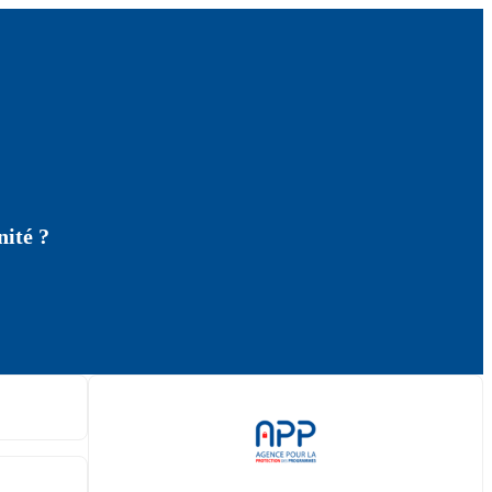
nité ?