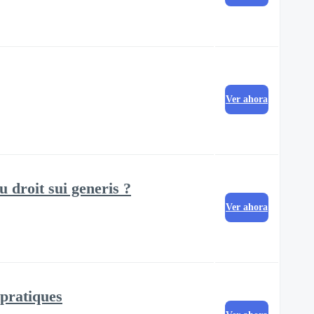
Ver ahora
 droit sui generis ?
Ver ahora
 pratiques