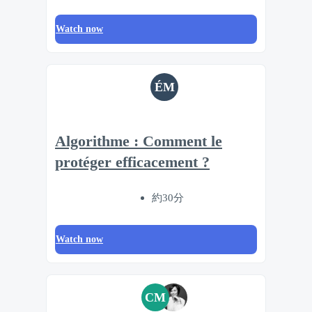
Watch now
ÉM
Algorithme : Comment le
protéger efficacement ?
約30分
Watch now
CM