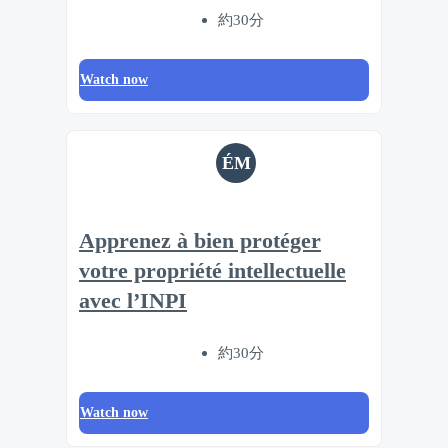
約30分
Watch now
ÉM
Apprenez à bien protéger
votre propriété intellectuelle
avec l’INPI
約30分
Watch now