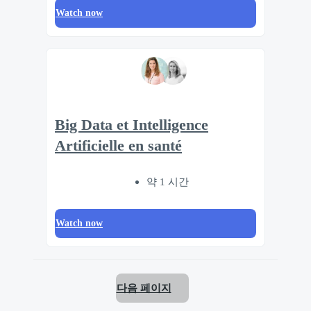
Watch now
Big Data et Intelligence
Artificielle en santé
약 1 시간
Watch now
다음 페이지