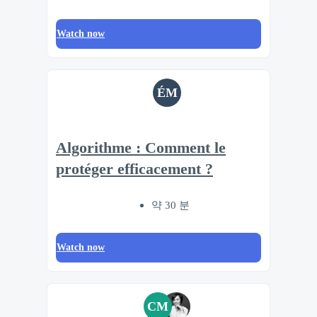
Watch now
ÉM
Algorithme : Comment le
protéger efficacement ?
약 30 분
Watch now
CM