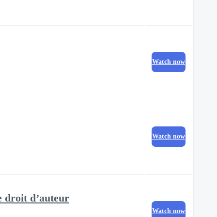
Watch now
Watch now
e droit d’auteur
Watch now