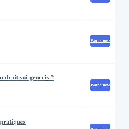
Watch now
 droit sui generis ?
Watch now
 pratiques