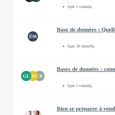
Apie 1 valandą
Base de données : Quelle
ÉM
Apie 30 minučių
Bases de données : comm
GL
MY
CK
Apie 1 valandą
Bien se préparer à vendr