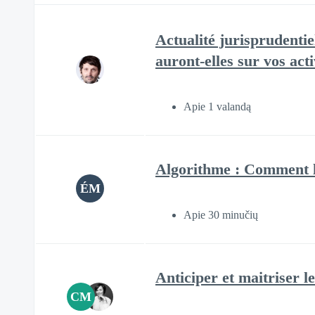
Actualité jurisprudentie
auront-elles sur vos acti
Apie 1 valandą
Algorithme : Comment l
ÉM
Apie 30 minučių
Anticiper et maitriser l
CM