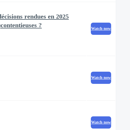
 décisions rendues en 2025
)contentieuses ?
Watch now
Watch now
Watch now