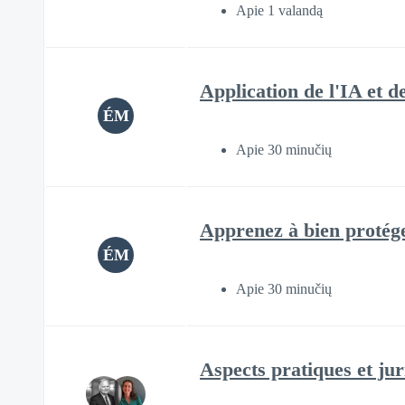
Apie 1 valandą
Application de l'IA et d
ÉM
Apie 30 minučių
Apprenez à bien protéger
ÉM
Apie 30 minučių
Aspects pratiques et jur