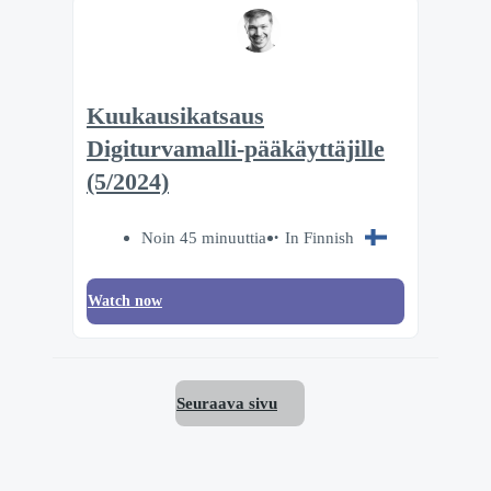
Kuukausikatsaus
Digiturvamalli-pääkäyttäjille
(5/2024)
Noin 45 minuuttia
In Finnish
Watch now
Seuraava sivu