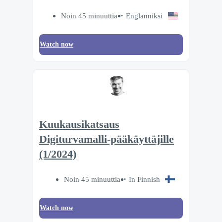
Noin 45 minuuttia
Englanniksi
Watch now
Kuukausikatsaus
Digiturvamalli-pääkäyttäjille
(1/2024)
Noin 45 minuuttia
In Finnish
Watch now