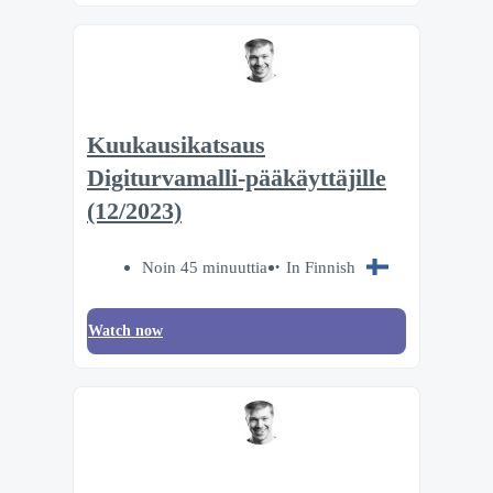
Kuukausikatsaus
Digiturvamalli-pääkäyttäjille
(12/2023)
Noin 45 minuuttia
In Finnish
Watch now