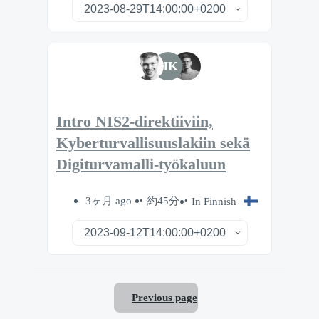
HK
Intro NIS2-direktiiviin,
Kyberturvallisuuslakiin sekä
Digiturvamalli-työkaluun
3ヶ月 ago
約45分
In Finnish
Previous page