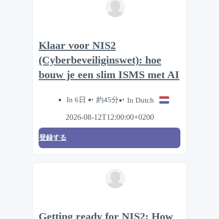
Klaar voor NIS2
(Cyberbeveiliginswet): hoe
bouw je een slim ISMS met AI
In 6日
約45分
In Dutch
2026-08-12T12:00:00+0200
登録する
Getting ready for NIS2: How