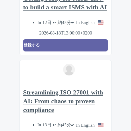
to build a smart ISMS with AI
In 12日
約45分
In English
2026-08-18T13:00:00+0200
登録する
Streamlining ISO 27001 with
AI: From chaos to proven
compliance
In 13日
約45分
In English