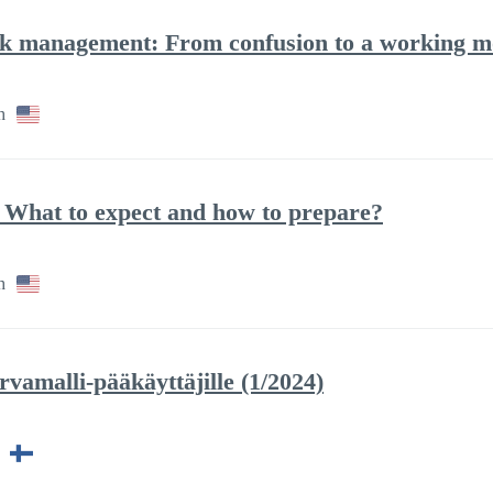
isk management: From confusion to a working m
h
: What to expect and how to prepare?
h
vamalli-pääkäyttäjille (1/2024)