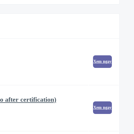
Xem ngay
after certification)
Xem ngay