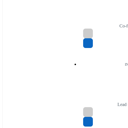
Co-
I
Lead