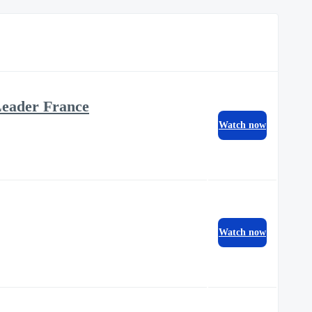
 Leader France
Watch now
Watch now