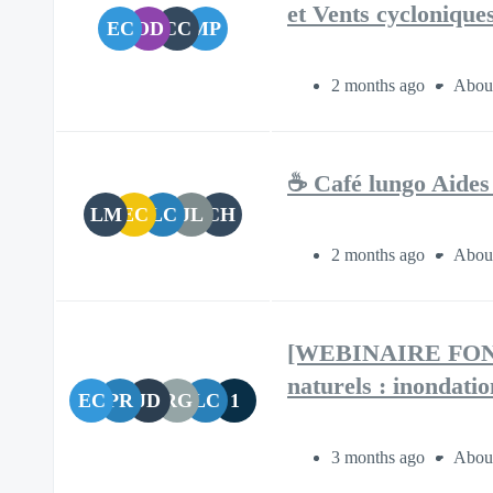
et Vents cyclonique
EC
OD
CC
MP
2 months ago
About
☕️ Café lungo Aides
LM
EC
LC
JL
CH
2 months ago
About
[WEBINAIRE FONDS
naturels : inondatio
EC
PR
JD
RG
LC
1
3 months ago
About