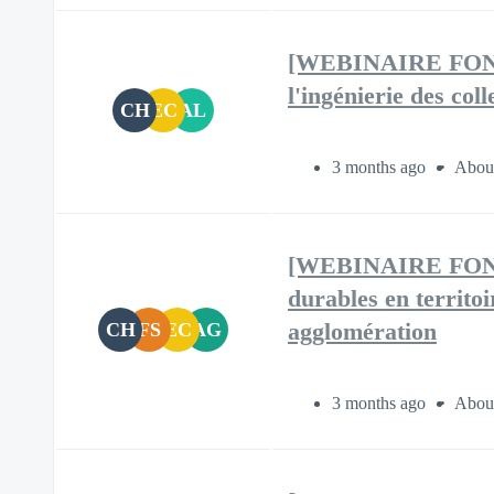
[WEBINAIRE FONDS 
l'ingénierie des col
CH
EC
AL
3 months ago
About
[WEBINAIRE FONDS
durables en territo
CH
FS
EC
AG
agglomération
3 months ago
About