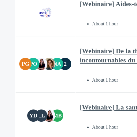
[Webinaire] Aides-t
About 1 hour
[Webinaire] De la th
incontournables du 
PG
PO
NA
2
About 1 hour
[Webinaire] La santé
YD
LL
MB
About 1 hour