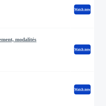
Watch now
sement, modalités
Watch now
Watch now