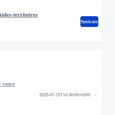
ides-territoires
Watch now
e votre