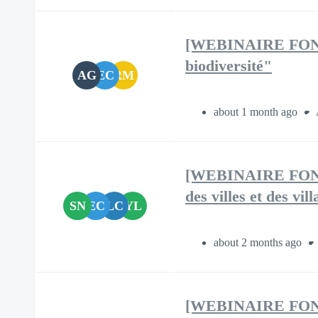
[WEBINAIRE FONDS 
biodiversité"
AG
EC
RM
about 1 month ago
[WEBINAIRE FONDS
des villes et des vi
SN
EC
LC
YL
about 2 months ago
[WEBINAIRE FONDS 