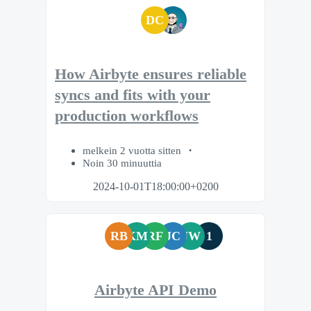
DC
How Airbyte ensures reliable
syncs and fits with your
production workflows
melkein 2 vuotta sitten
Noin 30 minuuttia
2024-10-01T18:00:00+0200
RB
KM
RF
JC
JW
1
Airbyte API Demo