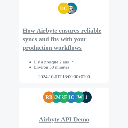
DC
How Airbyte ensures reliable
syncs and fits with your
production workflows
Il y a presque 2 ans
Environ 30 minutes
2024-10-01T18:00:00+0200
RB
KM
RF
JC
JW
1
Airbyte API Demo