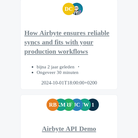
DC
How Airbyte ensures reliable
syncs and fits with your
production workflows
bijna 2 jaar geleden
Ongeveer 30 minuten
2024-10-01T18:00:00+0200
RB
KM
RF
JC
JW
1
Airbyte API Demo