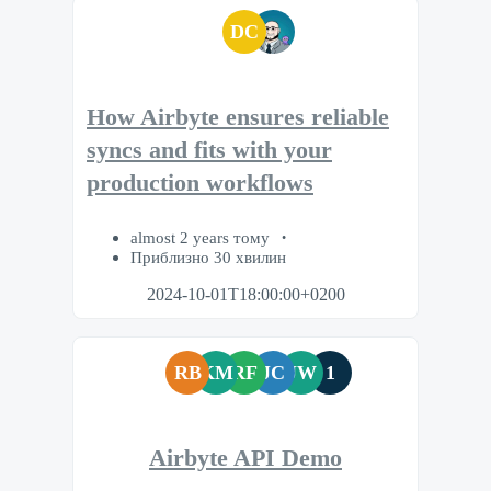
DC
How Airbyte ensures reliable
syncs and fits with your
production workflows
almost 2 years тому
Приблизно 30 хвилин
2024-10-01T18:00:00+0200
RB
KM
RF
JC
JW
1
Airbyte API Demo